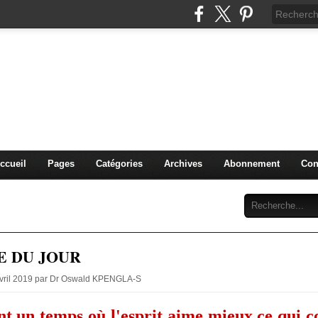
IDIQUE et MANAGERIALE 
PENGLA-S. )
PLURIDISCIPLINAIRES
ccueil
Pages
Catégories
Archives
Abonnement
Con
E DU JOUR
 Avril 2019 par Dr Oswald KPENGLA-S
ent un temps où l'esprit aime mieux ce qui 