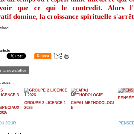
voir que ce qui le contredit. Alors l'i
atif domine, la croissance spirituelle s'arrêt
elard
article
Repost
0
à la newsletter
 aussi :
PENSÉE
GROUPE 2 LICENCE 1
CAPA1 METHODOLOGI
SPECIAUX
2026
E
2026
DU JOUR
PENSÉE