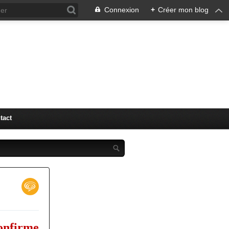
Connexion
+
Créer mon blog
"LM" (
tact
confirme