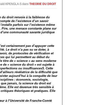
Oswald KPENGLA-S
dans
THEORIE DU DROIT
e du droit renvoie à la faiblesse du
 compte de l’existence d’un savoir
s’installe parfois sur l’existence même
2. Pire, une menace constante plane sur
ue d’une communauté savante juridique
n’est certainement pas d’appuyer cette
lité. Le droit n’a pas su se doter, à
voir, de protocoles de vérification et
ces qui lui permettent au début du
le titre de « science » au sens moderne
de « science du droit » est sujette à
imperfections ou insuffisances5. Cette
ailleurs révélatrice de la difficulté que
ésister aujourd’hui à la conquête de leur
isciplines : économie, sociologie,
 que jamais, la science du droit est
ême. Elle est devenue très sensible à
 critiques théoriques et pratiques. Elle
ur à l’Université de Franche-Comté