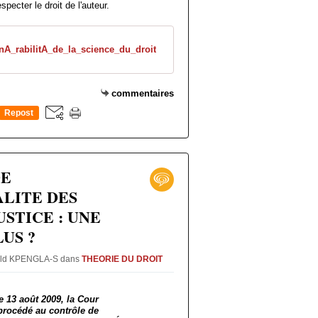
especter le droit de l'auteur.
nA_rabilitA_de_la_science_du_droit
commentaires
Repost
0
DE
LITE DES
USTICE : UNE
LUS ?
wald KPENGLA-S
dans
THEORIE DU DROIT
e 13 août 2009, la Cour
 procédé au contrôle de