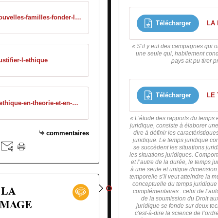
/ob_5afde8_nouvelles-familles-fonder-le-droit-de
Télécharger
LA
« S’il y eut des campagnes qui on
une seule qui, habilement condui
stifier-l-ethique
pays ait pu tirer 
Télécharger
LE 
/ob_b00bf6_l-ethique-en-theorie-et-en-pratique
« L’étude des rapports du temps 
juridique, consiste à élaborer une
commentaires
dire à définir les caractéristiqu
juridique. Le temps juridique co
se succèdent les situations juri
les situations juridiques. Comport
et l’autre de la durée, le temps j
à une seule et unique dimension.
temporelle s’il veut atteindre la mu
conceptuelle du temps juridique
 LA
complémentaires : celui de l’auto
de la soumission du Droit aux
MMAGE
juridique se fonde sur deux tec
c'est-à-dire la science de l’ord