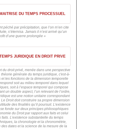
 MAITRISE DU TEMPS PROCESSUEL
t péché par précipitation, que l’on m’en cite
te, s’éternisa. Jamais il n’est arrivé qu’un
profit d’une guerre prolongée »
TEMPS JURIDIQUE EN DROIT PRIVE
et du droit privé, menée dans une perspective
 théorie générale du temps juridique, c'est-à-
es et les fonctions de la dimension temporelle
rrespond soit au milieu temporel dans lequel
diques, soit à l’espace temporel qui compose
ant un double aspect, l’un relevant de l’ordre,
uridique est une notion unitaire correspondant
 Le Droit doit construire sa propre dimension
ltitude des finalités qu’il poursuit. L’existence
 se fonde sur deux principes philosophiques
nomie du Droit par rapport aux faits et celui
 faits. L’existence substantielle du temps
hniques, la chronologie et la chronométrie,
re des dates et la science de la mesure de la