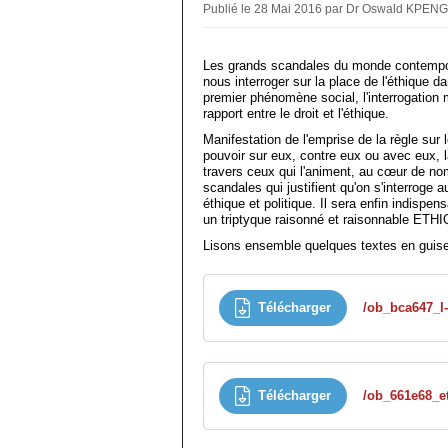
Publié le 28 Mai 2016 par Dr Oswald KPEN
Les grands scandales du monde contempora
nous interroger sur la place de l'éthique da
premier phénomène social, l'interrogation m
rapport entre le droit et l'éthique.
Manifestation de l'emprise de la règle su
pouvoir sur eux, contre eux ou avec eux, l
travers ceux qui l'animent, au cœur de no
scandales qui justifient qu'on s'interroge a
éthique et politique. Il sera enfin indispen
un triptyque raisonné et raisonnable E
Lisons ensemble quelques textes en guise
Télécharger
Télécharger
/ob_661e68_et