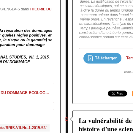
durée. La justification de l’exist
ses caractéristiques, qui ne conc
ld KPENGLA-S
dans
THEORIE DU
à-dire la durée du temps juridiqu
contenant unique dans lequel les
même ordre. En revanche, l’espa
de caractéristiques, l’analyse du d
temps juridique peut être illimit
e la réparation des dommages
construction d’une théorie général
 quelles règles positives, et
connaissance portant sur cette di
, le risque ou la garantie) se
réparation pour dommage
L STUDIES, VII, 1, 2015,
Télécharger
Tem
ON DU DOMMAGE
Jean-
REPARATION DU DOMMAGE ECOLOGIQUE
DSI - Revista
La vulnérabilité de 
histoire d’une scie
ista/RRIS-VII-Nr.-1-2015-52/