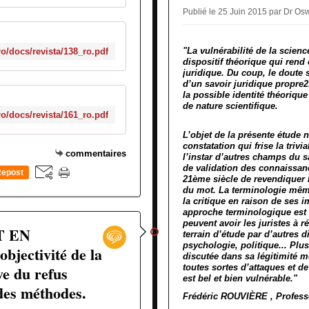
Publié le 25 Juin 2015 par Dr 
"La vulnérabilité de la scienc
.ro/docs/revista/138_ro.pdf
dispositif théorique qui rend
juridique. Du coup, le doute 
d’un savoir juridique propre
la possible identité théoriq
de nature scientifique.
.ro/docs/revista/161_ro.pdf
L’objet de la présente étude 
constatation qui frise la trivia
commentaires
l’instar d’autres champs du sa
de validation des connaissan
epost
21ème siècle de revendiquer 
0
du mot. La terminologie même 
la critique en raison de ses 
approche terminologique est d’
peuvent avoir les juristes à r
T EN
terrain d’étude par d’autres d
psychologie, politique... Plus
ectivité de la
discutée dans sa légitimité m
ve du refus
toutes sortes d’attaques et de
est bel et bien vulnérable."
des méthodes.
Frédéric ROUVIÈRE , Professe