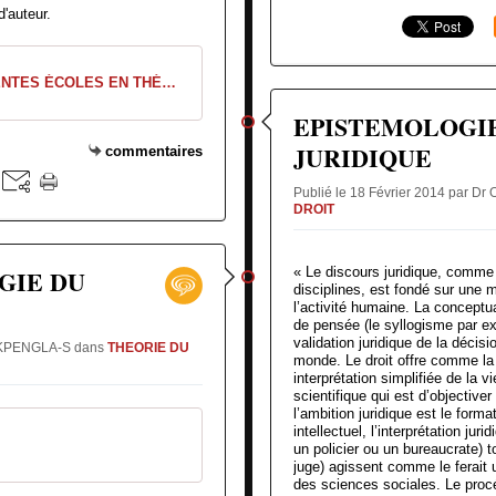
d'auteur.
LES DIFFÉRENTES ÉCOLES EN THÉORIE DU DROIT BRUNET-
EPISTEMOLOGIE
JURIDIQUE
commentaires
Publié le 18 Février 2014 par 
DROIT
GIE DU
« Le discours juridique, comme 
disciplines, est fondé sur une m
l’activité humaine. La conceptua
de pensée (le syllogisme par e
validation juridique de la décis
d KPENGLA-S
dans
THEORIE DU
monde. Le droit offre comme la 
interprétation simplifiée de la v
scientifique qui est d’objectiv
l’ambition juridique est le for
intellectuel, l’interprétation juri
un policier ou un bureaucrate) t
juge) agissent comme le ferait
des sciences sociales. Le procé