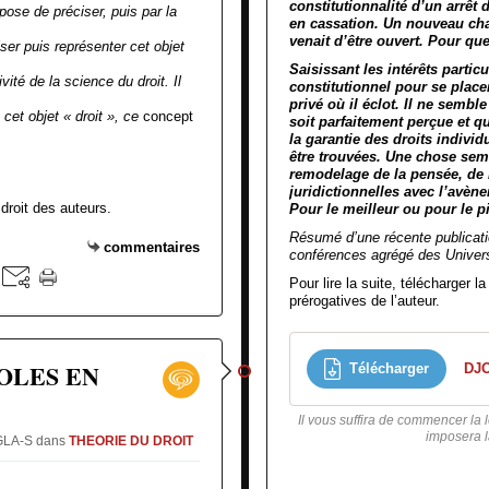
constitutionnalité d’un arrêt 
opose de préciser, puis par la
en cassation. Un nouveau cha
venait d’être ouvert. Pour que
iser puis représenter cet objet
Saisissant les intérêts particu
vité de la science du droit. Il
constitutionnel pour se placer
privé où il éclot. Il ne sembl
, cet objet « droit », ce
concept
soit parfaitement perçue et que
la garantie des droits indivi
être trouvées. Une chose sem
remodelage de la pensée, de la
juridictionnelles avec l’avène
 droit des auteurs.
Pour le meilleur ou pour le pi
Résumé d’une récente publica
commentaires
conférences agrégé des Univers
Pour lire la suite, télécharger l
prérogatives de l’auteur.
OLES EN
Télécharger
Il vous suffira de commencer la l
imposera la
NGLA-S
dans
THEORIE DU DROIT