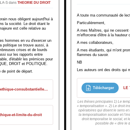
GLA-S
dans
THEORIE DU DROIT
A toute ma communauté de lect
in nous obligent aujourd'hui à
Particulièrement,
ns la société. Le droit étant le
ajeure est celle relative au
A mes Maîtres, qui ne cessent 
m'efforcerai d'être à la hauteur
r les hommes en vu d'exercer un
A mes collaborateurs,
a politique se trouve aussi, à
mbreuses crises et de lourds
A mes étudiants, qui m'ont prom
ussi sur les rapports entre
flammes du savoir.
sable, d'établir les prémices pour
NB
THIQUE, DROIT et POLITIQUE.
Les auteurs ont des droits qui m
 de point de départ.
Télécharger
LE
/ob_bca647_l-ethique-consubstantielle-au-droit
Les thèses principales 1) Le temp
« temporalisation ». 2) Le droit in
opératoires qui disent le sens et 
hique-et-limite-du-droit
la temporalisation sociale et l’ins
droit temporalise le social, et le
possible de « dire le 