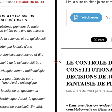
Lire la suite en pièce jointe et r
NGLA-S
dans
THEORIE DU DROIT
ROIT A L’ÉPREUVE DU
Télécharger
Vul
 DES MÉTHODES.
 problèmes premiers de toute
e critère est l’une des raisons
e la science, et ce, qu’elle soit
ter, par le biais d’une
ne connaissance accrue et dite
LE CONTROLE 
tivité de la science doit être
CONSTITUTIONA
e envisagée comme méthodologie
DECISIONS DE J
ver pour résoudre cette
FANTAISIE DE P
 l’une d’ordre ontologique,
 la science en question, la
Publié le 3 Mai 2014 par Dr Os
épistémique. Aussi, la question
« Dans une décision rendue l
naissance possible2. En effet,
constitutionnelle du Bénin a