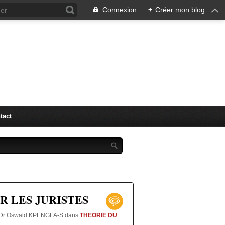
Connexion
+
Créer mon blog
"LM" (
tact
R LES JURISTES
r Dr Oswald KPENGLA-S
dans
THEORIE DU