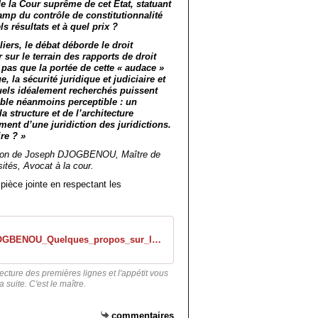
de la Cour suprême de cet État, statuant
mp du contrôle de constitutionnalité
ls résultats et à quel prix ?
liers, le débat déborde le droit
 sur le terrain des rapports de droit
e pas que la portée de cette « audace »
, la sécurité juridique et judiciaire et
duels idéalement recherchés puissent
ble néanmoins perceptible : un
 structure et de l’architecture
ment d’une juridiction des juridictions.
re ? »
tion de Joseph DJOGBENOU, Maître de
ités, Avocat à la cour.
a pièce jointe en respectant les
DJOGBENOU_Quelques_propos_sur_le_controle_de_constitutio_nalite_des_decisions_de_justice_type_2_co-
ecture des premières lignes et l'appétit vous
 suite. C'est le maître.
commentaires