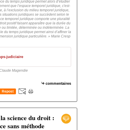
ence du temps juridique permet alors d’étudier
ernent que l’espace temporel juridique, c'est-
e, à l’exclusion du milieu temporel juridique,
 situations juridiques se succèdent selon le
ce temporel juridique comporte une pluralité
roit positif faisant apparaître que la durée du
ée ou limitée, déterminée ou indéterminée. La
e du temps juridique permet ainsi d’affiner la
mension juridique particulière. » Marie Cresp
ps-judiciaire
Claude Magendie
commentaires
Repost
0
la science du droit :
nce sans méthode