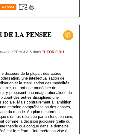
Repost
0
 DE LA PENSEE
Dr Oswald KPENGLA-S
dans
THEORIE DU
le discours de la plupart des autres
odélisation, une intellectualisation de
lisation et la stabilisation des modalités
xemple, en tant que procédure de
ion), y proposent une image rationalisée du
plupart des autres disciplines une
ie sociale. Mais contrairement à l’ambition
er une certaine compréhension des choses,
matage du monde. Au plan strictement
dique d’un fait (réalisée par un fonctionnaire,
out comme la décision judiciaire (celle du
 une théorie quelconque dans le domaine
dé est le même. L’interprétation vise à