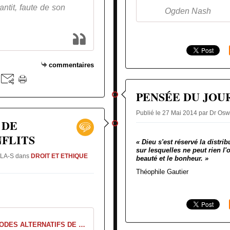
ntit, faute de son
Ogden Nash
commentaires
PENSÉE DU JOU
Publié le 27 Mai 2014 par Dr 
 DE
FLITS
« Dieu s'est réservé la distri
sur lesquelles ne peut rien l'o
GLA-S
dans
DROIT ET ETHIQUE
beauté et le bonheur. »
Théophile Gautier
COURS DE MODES ALTERNATIFS DE REGLEMENT DES CONFLITS Pr MBOUP