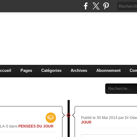
IDIQUE et MANAGERIALE 
PENGLA-S. )
PLURIDISCIPLINAIRES
ccueil
Pages
Catégories
Archives
Abonnement
Con
Publié le 30 Mai 2014 par Dr 
JOUR
GLA-S
dans
PENSEES DU JOUR