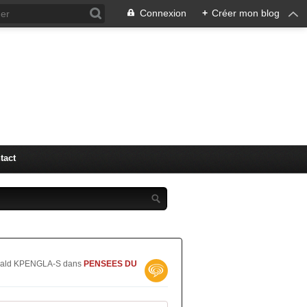
Connexion
+
Créer mon blog
"LM" (
tact
Oswald KPENGLA-S
dans
PENSEES DU