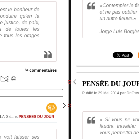
«Contempler le fle
est le bonheur de
et ne pas oublier
onduire qu'en la
un autre fleuve.»
 justice, de paix,
u de toutes les
Jorge Luis Borgè
e tous les orages
commentaires
PENSÉE DU JOU
Publié le 29 Mai 2014 par Dr 
GLA-S
dans
PENSEES DU JOUR
« Si vous ne voul
faudra travaille
vous permettra de 
 voit laisser ses