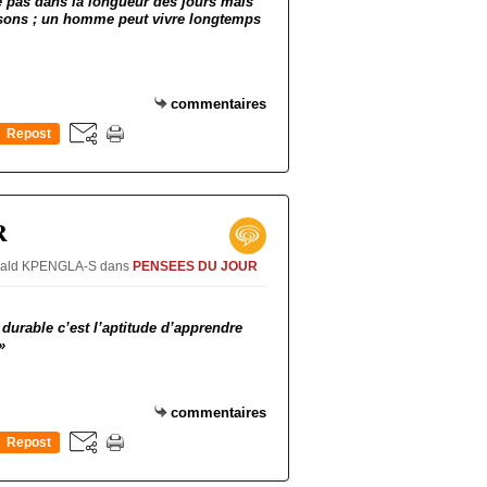
de pas dans la longueur des jours mais
isons ; un homme peut vivre longtemps
commentaires
Repost
0
R
Oswald KPENGLA-S
dans
PENSEES DU JOUR
 durable c’est l’aptitude d’apprendre
»
commentaires
Repost
0