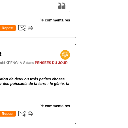
commentaires
Repost
0
R
Oswald KPENGLA-S
dans
PENSEES DU JOUR
bution de deux ou trois petites choses
r des puissants de la terre : le génie, la
commentaires
Repost
0