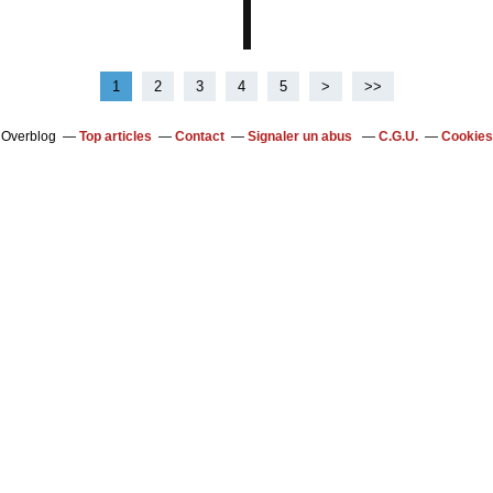
1
2
3
4
5
>
>>
l Overblog
Top articles
Contact
Signaler un abus
C.G.U.
Cookies