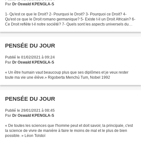
Par
Dr Oswald KPENGLA-S
1- Qu'est ce que le Droit? 2- Pourquoi le Droit? 3- Pourquoi ce Droit? 4-
Qu'est ce que le Droit romano germanique? 5- Existe t-il un Droit Africain? 6-
Ce Droit reflète t-il notre société? 7- Quels sont les aspects universels du
Droit? 8- Faut t-il modéliser?...
PENSÉE DU JOUR
Publié le 01/02/2021 à 09:24
Par
Dr Oswald KPENGLA-S
« Un être humain vaut beaucoup plus que ses diplômes et je veux rester
toute ma vie une élève.» Rigoberta Menchú Tum, Nobel 1992
PENSÉE DU JOUR
Publié le 29/01/2021 à 08:45
Par
Dr Oswald KPENGLA-S
« De toutes les sciences que l'homme peut et doit savoir, la principale, c'est
la science de vivre de manière à faire le moins de mal et le plus de bien
possible. » Léon Tolstoï