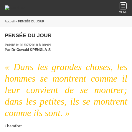
MENU
Accueil
» PENSÉE DU JOUR
PENSÉE DU JOUR
Publié le 01/07/2018 à 08:09
Par
Dr Oswald KPENGLA-S
« Dans les grandes choses, les
hommes se montrent comme il
leur convient de se montrer;
dans les petites, ils se montrent
comme ils sont. »
Chamfort