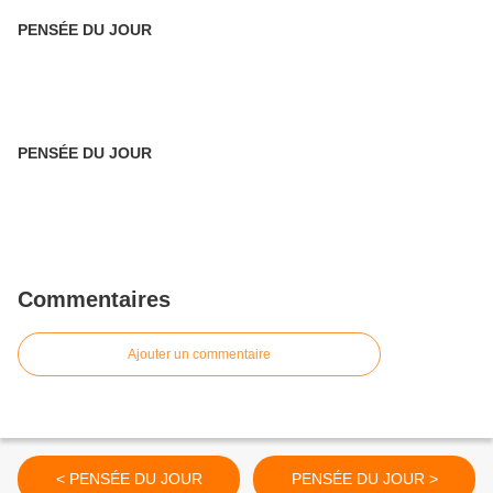
PENSÉE DU JOUR
PENSÉE DU JOUR
Commentaires
Ajouter un commentaire
< PENSÉE DU JOUR
PENSÉE DU JOUR >