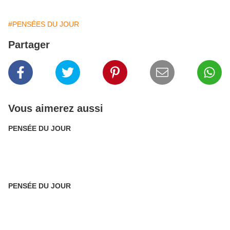
#PENSÉES DU JOUR
Partager
Vous aimerez aussi
PENSÉE DU JOUR
PENSÉE DU JOUR