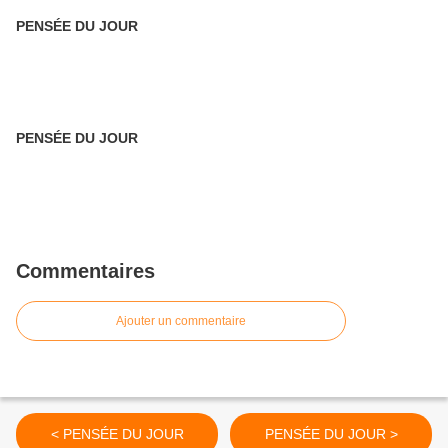
PENSÉE DU JOUR
PENSÉE DU JOUR
Commentaires
Ajouter un commentaire
< PENSÉE DU JOUR
PENSÉE DU JOUR >