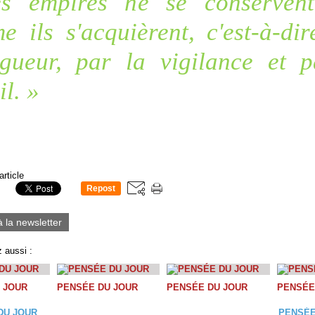
s empires ne se conserven
 ils s'acquièrent, c'est-à-di
igueur, par la vigilance et p
il. »
article
Repost
0
à la newsletter
 aussi :
 JOUR
PENSÉE DU JOUR
PENSÉE DU JOUR
PENSÉE
DU JOUR
PENSÉE