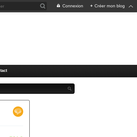
Connexion
+
Créer mon blog
"LM" (
tact