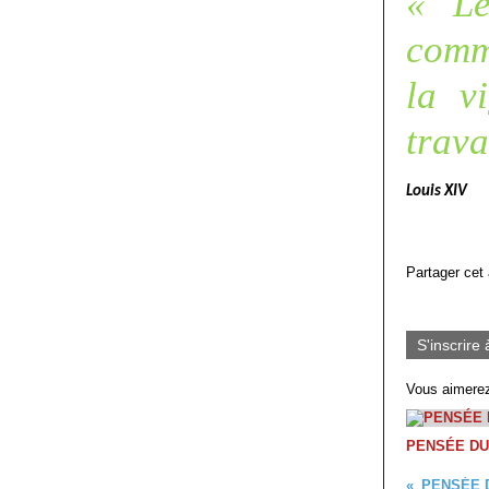
« Le
comme
la v
trava
Louis XIV
Partager cet 
S'inscrire 
Vous aimerez
PENSÉE DU
PENSÉE 