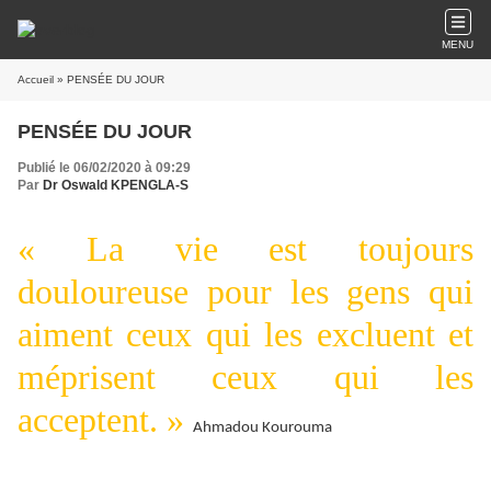
MENU
Accueil
» PENSÉE DU JOUR
PENSÉE DU JOUR
Publié le 06/02/2020 à 09:29
Par
Dr Oswald KPENGLA-S
« La vie est toujours
douloureuse pour les gens qui
aiment ceux qui les excluent et
méprisent ceux qui les
acceptent. »
Ahmadou Kourouma