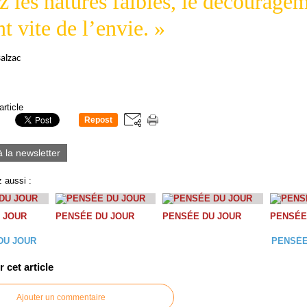
z les natures faibles, le décourage
t vite de l’envie. »
alzac
article
Repost
0
à la newsletter
 aussi :
 JOUR
PENSÉE DU JOUR
PENSÉE DU JOUR
PENSÉE
DU JOUR
PENSÉE
cet article
Ajouter un commentaire