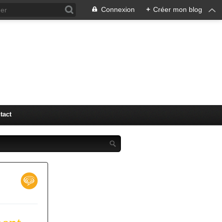
Connexion
+
Créer mon blog
"LM" (
tact