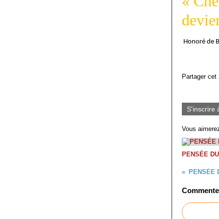
« Che
devien
Honoré de B
Partager cet 
S'inscrire 
Vous aimerez
PENSÉE DU
PENSÉE 
Commenter 