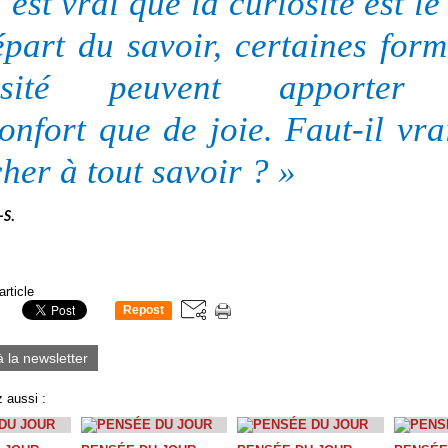
l est vrai que la curiosité est le
part du savoir, certaines for
iosité peuvent apporter 
onfort que de joie. Faut-il vr
her à tout savoir ? »
-S.
article
Repost
0
à la newsletter
 aussi :