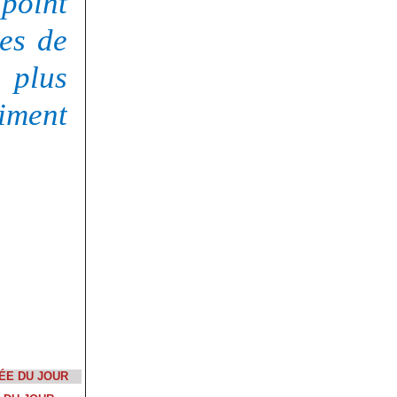
 point
mes de
plus
aiment