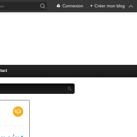
Connexion
+
Créer mon blog
"LM" (
tact