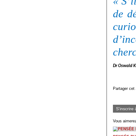
« S’i
de dé
cur
d’inc
cherc
Dr Oswald K
Partager cet 
S'inscrire 
Vous aimerez