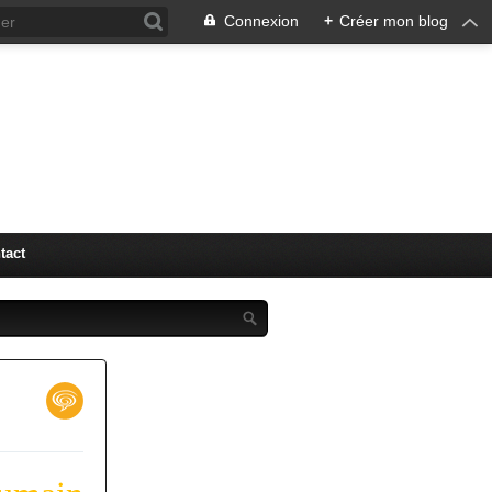
Connexion
+
Créer mon blog
"LM" (
tact