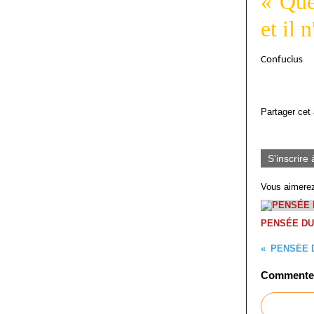
« Que
et il 
Confucius
Partager cet 
S'inscrire 
Vous aimerez
PENSÉE DU
PENSÉE 
Commenter 