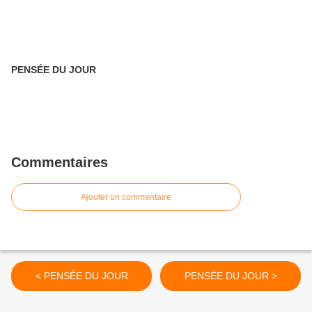
PENSÉE DU JOUR
Commentaires
Ajouter un commentaire
< PENSÉE DU JOUR
PENSÉE DU JOUR >