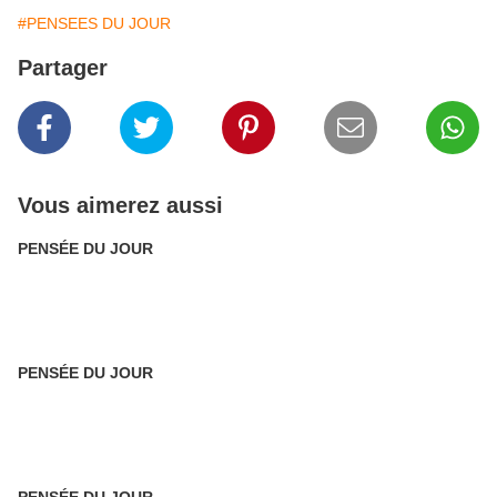
#PENSEES DU JOUR
Partager
Vous aimerez aussi
PENSÉE DU JOUR
PENSÉE DU JOUR
PENSÉE DU JOUR