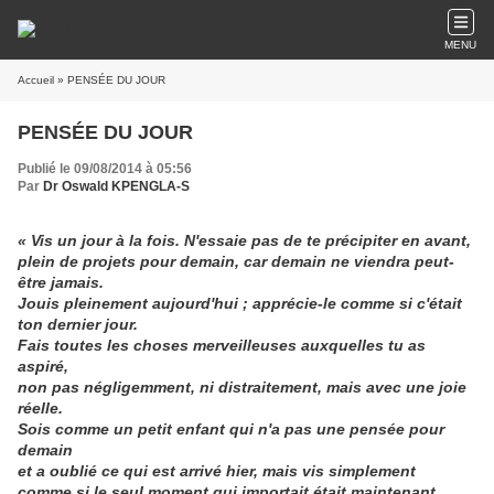
MENU
Accueil
» PENSÉE DU JOUR
PENSÉE DU JOUR
Publié le 09/08/2014 à 05:56
Par
Dr Oswald KPENGLA-S
« Vis un jour à la fois. N'essaie pas de te précipiter en avant,
plein de projets pour demain, car demain ne viendra peut-
être jamais.
Jouis pleinement aujourd'hui ; apprécie-le comme si c'était
ton dernier jour.
Fais toutes les choses merveilleuses auxquelles tu as
aspiré,
non pas négligemment, ni distraitement, mais avec une joie
réelle.
Sois comme un petit enfant qui n'a pas une pensée pour
demain
et a oublié ce qui est arrivé hier, mais vis simplement
comme si le seul moment qui importait était maintenant.