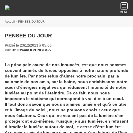
MENU
Accueil
» PENSÉE DU JOUR
PENSÉE DU JOUR
Publié le 23/12/2013 à 05:06
Par
Dr Oswald KPENGLA-S
La principale cause de nos insuccès, est que nous sommes
souvent animés de forces opposées à notre nature profonde
de lumière. Par notre refus d’aimer notre prochain, par la
calomnie de nos amis, par la haine, nous enrichissons notre
cœur d’énergies négatives qui réduisent l’intensité de notre
lumière au point de l’éteindre. De ce fait, nous nous
imposons le statisme qui correspond à vrai dire à un recul.
Il faut donc savoir que nous sommes lumière et qu’à ce titre,
et à l’image du soleil, nous ne pouvons choisir ceux que
nous éclairons. Ceux qui ne veulent pas de la lumière s’en
protègeront eux-mêmes. Puisque je suis lumière, en refusant
d’irradier la lumière autour de moi, je cesse d’être lumière.
Assumer sa vie de lumière c’est savoir qu’en dehors de Dieu