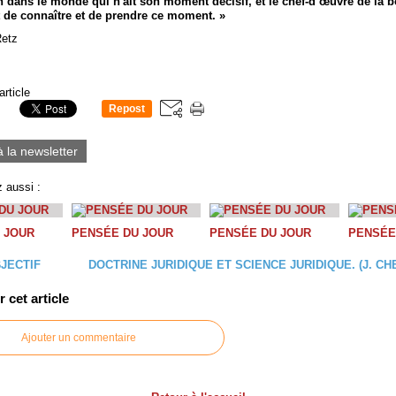
ien dans le monde qui n'ait son moment décisif, et le chef-d’œuvre de la 
t de connaître et de prendre ce moment. »
Retz
article
Repost
0
à la newsletter
 aussi :
 JOUR
PENSÉE DU JOUR
PENSÉE DU JOUR
PENSÉE
JECTIF
DOCTRINE JURIDIQUE ET SCIENCE JURIDIQUE. (J. CH
cet article
Ajouter un commentaire