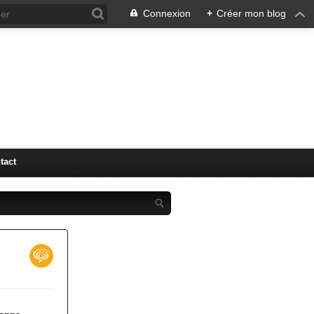
Connexion
+
Créer mon blog
"LM" (
tact