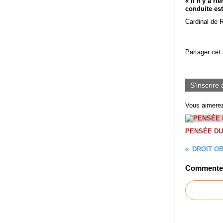
« Il n'y a r
conduite es
Cardinal de 
Partager cet 
S'inscrire 
Vous aimerez
PENSÉE DU
DROIT OB
Commenter 