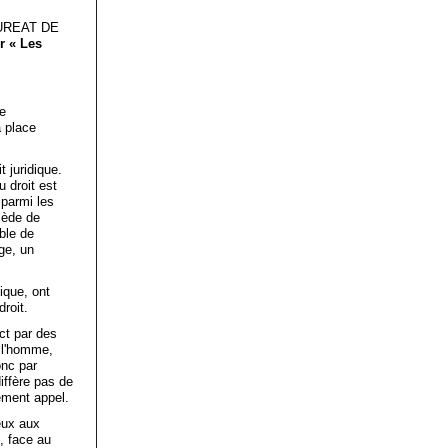
UREAT DE
r « Les
te
a place
t juridique.
 droit est
 parmi les
ocède de
able de
ge, un
ique, ont
roit.
ct par des
e l'homme,
onc par
iffère pas de
ement appel.
ieux aux
i, face au