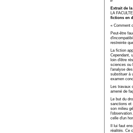
I-
Extrait de 
LA FACULTE
fictions en d
« Comment déf
Peut-être fau
d'incompatibi
restreinte qu
La fiction ap
Cependant, un
loin d'être r
sciences ou l
l'analyse des 
substituer à 
examen concre
Les travaux d
amené de faço
Le but du dro
sanctions et 
son milieu g
l'observation
celle d'un ho
Il lui faut e
réalités. Ce 