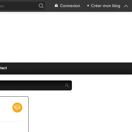
Connexion
+
Créer mon blog
"LM" (
tact