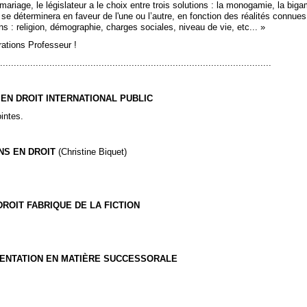
ariage, le législateur a le choix entre trois solutions : la monogamie, la biga
 se déterminera en faveur de l'une ou l’autre, en fonction des réalités connue
s : religion, démographie, charges sociales, niveau de vie, etc... »
ations Professeur !
...................................................................................................
 EN DROIT INTERNATIONAL PUBLIC
ointes.
NS EN DROIT
(Christine Biquet)
ROIT FABRIQUE DE LA FICTION
ENTATION EN MATIÈRE SUCCESSORALE