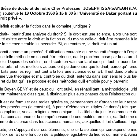
la thèse de doctorat de notre Cher Professeur JOSEPH ISSA-SAYEGH
(LA
) soutenue
le 19 Octobre 1968 à 16 h 30 à l’Université de Dakar portant su
roit privé ».
inir et situer la fiction dans le domaine juridique ?
drait-il partir d’une analyse du droit? Si le droit est une science, alors une sor
lité existe entre le droit et la fiction ou du moins celle-ci doit être ramenée à l
e la science semble lui accorder. Si, au contraire, le droit est un art.
parait comme un procédé d’utilisation courante qui ne saurait répugner à l’espri
e telle méthode ne saurait être retenue, car le problème posé par la nature du
ésolu. Depuis des siècles, on discute en vain sur la place qu’il faut lui accorder
es arts, et les meilleurs auteurs ont pu démontrer que le droit, parce qu'il pr
faits pour les régir, est tout à la fois une science et un art. Il est donc préfér
une vue théorique et mal contrôlée du droit, entendu dans son sens le plus lar
t du but qu'il se propose et des méthodes qu'il emploie pour y parvenir.
u Doyen GENY et de ceux qui l'ont suivi, en réhabilitant la méthodologie jurid
n maintenant classique. à distinguer plusieurs phases dans l'élaboration du d
it est de formuler des règles générales, permanentes et d'organiser leur respe
des procédures (le construit), à partir d'éléments multiples (le donné) tels qu
éographique, social, religieux économique ... La tâche du juriste commence d
. La connaissance et la compréhension de ces réalités: en cela, sa tâche ne d
mme de science dans les sciences humaines, auxquelles il fait d'ailleurs larg
nsuite, en s'appuyant sur ces éléments, choisir la solution qui correspond le m
choix se fait une fonction de la politique législative du lieu et du moment. Ains