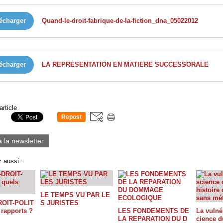
écharger
Quand-le-droit-fabrique-de-la-fiction_dna_05022012
écharger
LA REPRÉSENTATION EN MATIERE SUCCESSORALE
article
Repost
0
à la newsletter
 aussi :
LE TEMPS VU PAR LE
OIT-POLIT
S JURISTES
 rapports ?
LES FONDEMENTS DE
La vulnér
LA REPARATION DU D
cience du