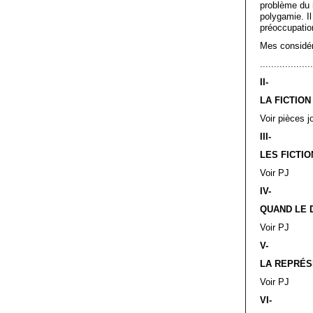
problème du m
polygamie. Il
préoccupation
Mes considér
...................
II-
LA FICTION
Voir pièces j
III-
LES FICTIO
Voir PJ
IV-
QUAND LE D
Voir PJ
V-
LA REPRÉS
Voir PJ
VI-