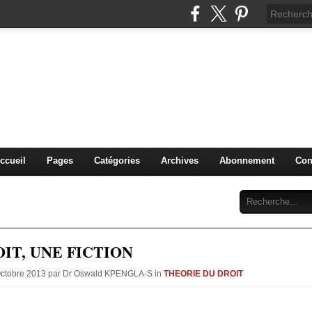
IDIQUE et MANAGERIALE 
PENGLA-S. )
PLURIDISCIPLINAIRES
ccueil
Pages
Catégories
Archives
Abonnement
Con
OIT, UNE FICTION
 Octobre 2013 par Dr Oswald KPENGLA-S in
THEORIE DU DROIT